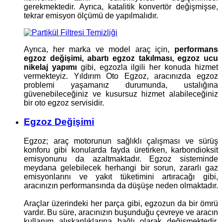
gerekmektedir. Ayrıca, katalitik konvertör değişmişse,
tekrar emisyon ölçümü de yapılmalıdır.
Ayrıca, her marka ve model araç için,
performans
egzoz değişimi, abartı egzoz takılması, egzoz ucu
nikelaj yapımı
gibi, egzozla ilgili her konuda hizmet
vermekteyiz. Yıldırım Oto Egzoz, aracınızda egzoz
problemi yaşamanız durumunda, ustalığına
güvenebileceğiniz ve kusursuz hizmet alabileceğiniz
bir oto egzoz servisidir.
Egzoz Değişimi
Egzoz; araç motorunun sağlıklı çalışması ve sürüş
konforu gibi konularda fayda üretirken, karbondioksit
emisyonunu da azaltmaktadır. Egzoz sisteminde
meydana gelebilecek herhangi bir sorun, zararlı gaz
emisyonlarını ve yakıt tüketimini artıracağı gibi,
aracınızın performansında da düşüşe neden olmaktadır.
Araçlar üzerindeki her parça gibi, egzozun da bir ömrü
vardır. Bu süre, aracınızın buşunduğu çevreye ve aracın
kullanım alışkanlıklarına bağlı olarak değişmektedir.