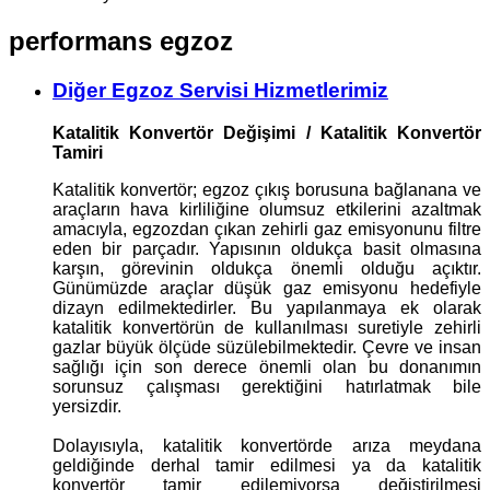
performans egzoz
Diğer Egzoz Servisi Hizmetlerimiz
Katalitik Konvertör Değişimi / Katalitik Konvertör
Tamiri
Katalitik konvertör; egzoz çıkış borusuna bağlanana ve
araçların hava kirliliğine olumsuz etkilerini azaltmak
amacıyla, egzozdan çıkan zehirli gaz emisyonunu filtre
eden bir parçadır. Yapısının oldukça basit olmasına
karşın, görevinin oldukça önemli olduğu açıktır.
Günümüzde araçlar düşük gaz emisyonu hedefiyle
dizayn edilmektedirler. Bu yapılanmaya ek olarak
katalitik konvertörün de kullanılması suretiyle zehirli
gazlar büyük ölçüde süzülebilmektedir. Çevre ve insan
sağlığı için son derece önemli olan bu donanımın
sorunsuz çalışması gerektiğini hatırlatmak bile
yersizdir.
Dolayısıyla, katalitik konvertörde arıza meydana
geldiğinde derhal tamir edilmesi ya da katalitik
konvertör tamir edilemiyorsa değiştirilmesi