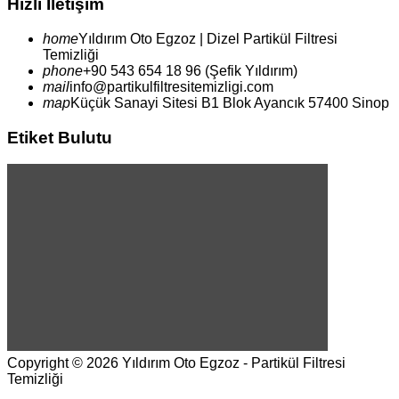
Hızlı İletişim
home
Yıldırım
Oto Egzoz | Dizel Partikül Filtresi
Temizliği
phone
+90 543 654 18 96 (Şefik Yıldırım)
mail
info@partikulfiltresitemizligi.com
map
Küçük Sanayi Sitesi B1 Blok Ayancık 57400 Sinop
Etiket Bulutu
© Free
Joomla! 3 Modules
- by
VinaGecko.com
Copyright © 2026 Yıldırım Oto Egzoz - Partikül Filtresi
Temizliği
Joomla! 3 Templates